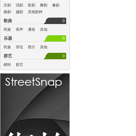
京剧
话剧
歌剧
舞剧
豫剧
曲剧
越剧
其他剧种
歌曲
0
民族
美声
通俗
其他
乐器
8
民族
管弦
西方
其他
群艺
0
模特
群艺