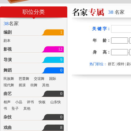
职位分类
38
名家
38
名家
关 键 字：
编剧
1
年 龄：
剧本
-
影视
12
身 高：
-
导演
9
热门职位：
群艺
|
模特
|
剧
舞蹈
0
民族舞
芭蕾舞
交谊舞
国际
现代舞
摇滚
街舞
其他
曲艺
0
相声
小品
评书
快板
山东快
书
坠子
其他
杂技
0
戏曲
8