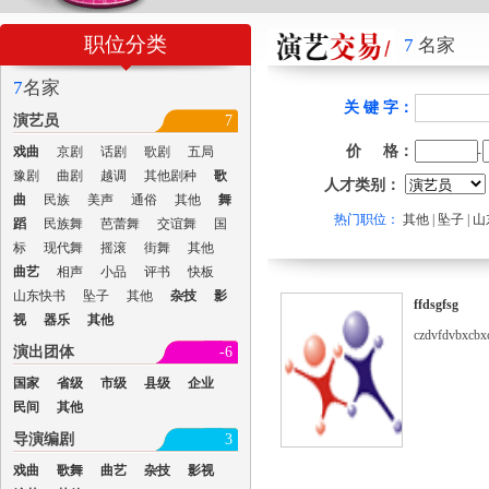
职位分类
7
名家
7
名家
关 键 字：
演艺员
7
价 格：
戏曲
京剧
话剧
歌剧
五局
-
豫剧
曲剧
越调
其他剧种
歌
人才类别：
曲
民族
美声
通俗
其他
舞
热门职位：
其他
|
坠子
|
山
蹈
民族舞
芭蕾舞
交谊舞
国
标
现代舞
摇滚
街舞
其他
曲艺
相声
小品
评书
快板
山东快书
坠子
其他
杂技
影
ffdsgfsg
视
器乐
其他
czdvfdvbxcbx
演出团体
-6
国家
省级
市级
县级
企业
民间
其他
导演编剧
3
戏曲
歌舞
曲艺
杂技
影视