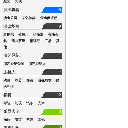
综艺
其他
演出机构
-8
演出公司
文化传媒
戏迷俱乐部
演出场所
-9
影剧院
歌舞厅
俱乐部
会场会
堂
戏曲茶座
排练厅
广场
其
他
演艺经纪
1
演艺经纪公司
演艺经纪人
主持人
7
戏曲
综艺
影视
电视购物
婚
庆礼仪
模特
12
时装
礼仪
汽车
人体
乐器大全
0
民族
管弦
西洋
其他